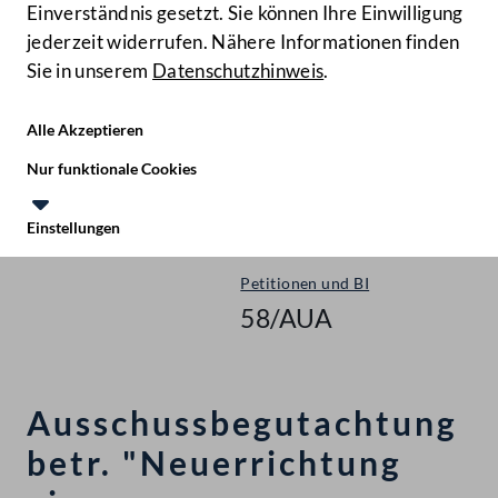
Einverständnis gesetzt. Sie können Ihre Einwilligung
jederzeit widerrufen. Nähere Informationen finden
Sie in unserem
Datenschutzhinweis
.
Hilfe
Benutze
Zielgruppe
Alle Akzeptieren
Start
Nur funktionale Cookies
Ausschussbegutachtung
Einstellungen
Nationalrat - XXVIII. GP
Te
Le
Petitionen und BI
58/AUA
Ausschussbegutachtung
betr. "Neuerrichtung