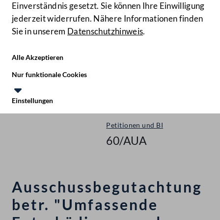
Einverständnis gesetzt. Sie können Ihre Einwilligung
jederzeit widerrufen. Nähere Informationen finden
Sie in unserem
Datenschutzhinweis
.
Hilfe
Benutze
Zielgruppe
Alle Akzeptieren
Start
Nur funktionale Cookies
Ausschussbegutachtung
Einstellungen
Nationalrat - XXVIII. GP
Te
Le
Petitionen und BI
60/AUA
Ausschussbegutachtung
betr. "Umfassende