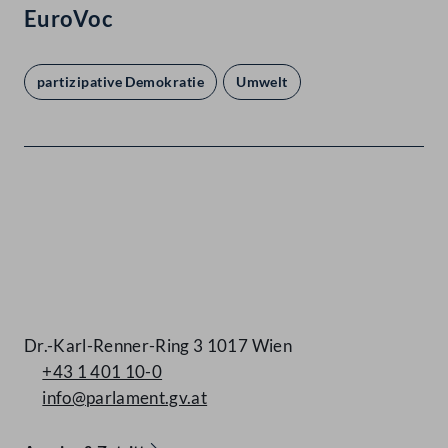
EuroVoc
partizipative Demokratie
Umwelt
Kontakt
Dr.-Karl-Renner-Ring 3 1017 Wien
+43 1 401 10-0
info@parlament.gv.at