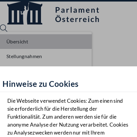
Übersicht
Stellungnahmen
Sprache English
Mediathek
Parlamentarisches Verfahren
Hinweise zu Cookies
Hilfe
Benutzer
Die Webseite verwendet Cookies: Zum einen sind
Zielgruppe
sie erforderlich für die Herstellung der
Navigationsmenü öffnen
MENÜ
Funktionalität. Zum anderen werden sie für die
anonyme Analyse der Nutzung verarbeitet. Cookies
zu Analysezwecken werden nur mit Ihrem
Sprache En
Mediathek