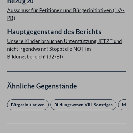
Bezug zu
Ausschuss für Petitionen und Bürgerinitiativen (1/A-
PB)
Hauptgegenstand des Berichts
Unsere Kinder brauchen Unterstützung JETZT und
nicht irgendwann! Stoppt die NOT im
Bildungsbereich! (32/BI)
Ähnliche Gegenstände
Bürgerinitiativen
Bildungswesen VIII. Sonstiges
Mens