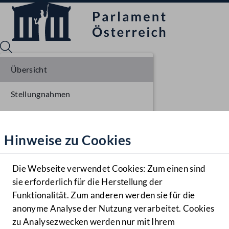
Übersicht
Stellungnahmen
Sprache English
Mediathek
Parlamentarisches Verfahren
Hinweise zu Cookies
Hilfe
Benutzer
Die Webseite verwendet Cookies: Zum einen sind
Zielgruppe
sie erforderlich für die Herstellung der
Navigationsmenü öffnen
MENÜ
Funktionalität. Zum anderen werden sie für die
anonyme Analyse der Nutzung verarbeitet. Cookies
zu Analysezwecken werden nur mit Ihrem
Sprache En
Mediathek