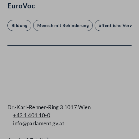
EuroVoc
Bildung
Mensch mit Behinderung
öffentliche Verwal
Kontakt
Dr.-Karl-Renner-Ring 3 1017 Wien
+43 1 401 10-0
info@parlament.gv.at