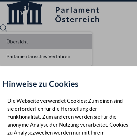
Übersicht
Parlamentarisches Verfahren
Sprache English
Mediathek
Hinweise zu Cookies
Hilfe
Benutzer
Die Webseite verwendet Cookies: Zum einen sind
Zielgruppe
sie erforderlich für die Herstellung der
Navigationsmenü öffnen
MENÜ
Funktionalität. Zum anderen werden sie für die
anonyme Analyse der Nutzung verarbeitet. Cookies
zu Analysezwecken werden nur mit Ihrem
Sprache En
Mediathek