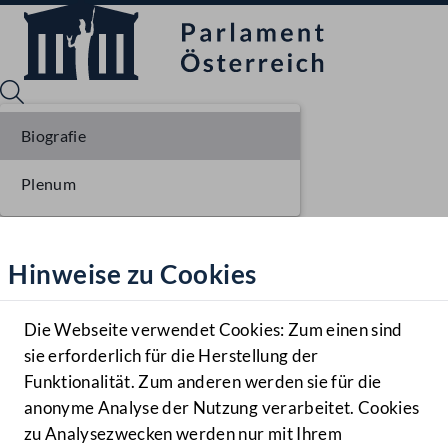
Biografie
Plenum
Sprache English
Mediathek
Hinweise zu Cookies
Hilfe
Benutzer
Die Webseite verwendet Cookies: Zum einen sind
Zielgruppe
sie erforderlich für die Herstellung der
Navigationsmenü öffnen
MENÜ
Funktionalität. Zum anderen werden sie für die
anonyme Analyse der Nutzung verarbeitet. Cookies
zu Analysezwecken werden nur mit Ihrem
Sprache En
Mediathek