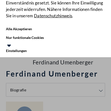
Einverständnis gesetzt. Sie können Ihre Einwilligung
jederzeit widerrufen. Nähere Informationen finden
Sie in unserem
Datenschutzhinweis
.
Hilfe
Benutze
Zielgruppe
Alle Akzeptieren
Start
Nur funktionale Cookies
Recherchieren
Einstellungen
Te
Le
Personen
Ferdinand Umenberger
Ferdinand Umenberger