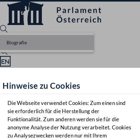
Biografie
Sprache English
Mediathek
Hinweise zu Cookies
Hilfe
Benutzer
Die Webseite verwendet Cookies: Zum einen sind
Zielgruppe
sie erforderlich für die Herstellung der
Navigationsmenü öffnen
MENÜ
Funktionalität. Zum anderen werden sie für die
anonyme Analyse der Nutzung verarbeitet. Cookies
zu Analysezwecken werden nur mit Ihrem
Sprache En
Mediathek