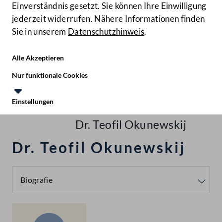
Einverständnis gesetzt. Sie können Ihre Einwilligung
jederzeit widerrufen. Nähere Informationen finden
Sie in unserem
Datenschutzhinweis
.
Hilfe
Benutze
Zielgruppe
Alle Akzeptieren
Start
Nur funktionale Cookies
Recherchieren
Einstellungen
Te
Le
Personen
Dr. Teofil Okunewskij
Dr. Teofil Okunewskij