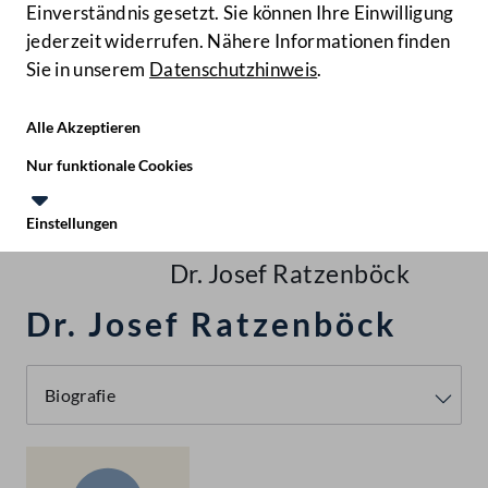
Einverständnis gesetzt. Sie können Ihre Einwilligung
jederzeit widerrufen. Nähere Informationen finden
Sie in unserem
Datenschutzhinweis
.
Hilfe
Benutze
Zielgruppe
Alle Akzeptieren
Start
Nur funktionale Cookies
Recherchieren
Einstellungen
Te
Le
Personen
Dr. Josef Ratzenböck
Dr. Josef Ratzenböck