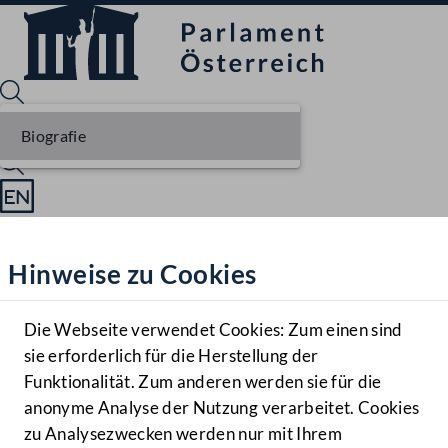
Biografie
Sprache English
Mediathek
Hinweise zu Cookies
Hilfe
Benutzer
Die Webseite verwendet Cookies: Zum einen sind
Zielgruppe
sie erforderlich für die Herstellung der
Navigationsmenü öffnen
MENÜ
Funktionalität. Zum anderen werden sie für die
anonyme Analyse der Nutzung verarbeitet. Cookies
zu Analysezwecken werden nur mit Ihrem
Sprache En
Mediathek