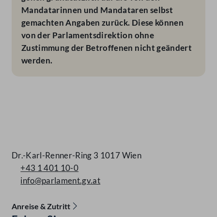
Mandatarinnen und Mandataren selbst
gemachten Angaben zurück. Diese können
von der Parlamentsdirektion ohne
Zustimmung der Betroffenen nicht geändert
werden.
Kontakt
Dr.-Karl-Renner-Ring 3 1017 Wien
+43 1 401 10-0
info@parlament.gv.at
Anreise & Zutritt