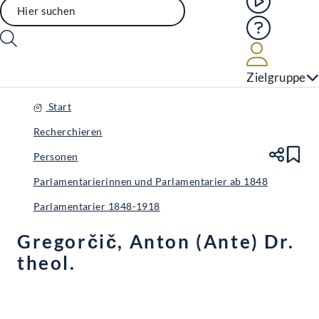
Hilfe
Benutze
Zielgruppe
Start
Recherchieren
Personen
Te
Le
Parlamentarierinnen und Parlamentarier ab 1848
Parlamentarier 1848-1918
Gregorčič, Anton (Ante) Dr.
theol.