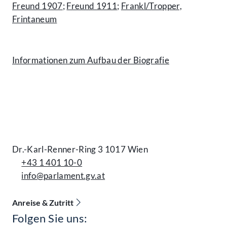
Freund 1907
;
Freund 1911
;
Frankl/Tropper,
Frintaneum
Informationen zum Aufbau der Biografie
Kontakt
Dr.-Karl-Renner-Ring 3 1017 Wien
+43 1 401 10-0
info@parlament.gv.at
Anreise & Zutritt
Folgen Sie uns:
Accessibility Menu anzeigen