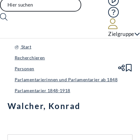
Hilfe
Benutze
Zielgruppe
Start
Recherchieren
Personen
Te
Le
Parlamentarierinnen und Parlamentarier ab 1848
Parlamentarier 1848-1918
Walcher, Konrad