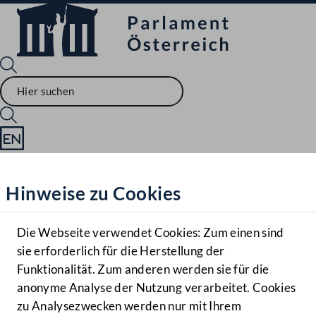
Sprache English
Mediathek
Hinweise zu Cookies
Hilfe
Benutzer
Die Webseite verwendet Cookies: Zum einen sind
Zielgruppe
sie erforderlich für die Herstellung der
Navigationsmenü öffnen
MENÜ
Funktionalität. Zum anderen werden sie für die
anonyme Analyse der Nutzung verarbeitet. Cookies
zu Analysezwecken werden nur mit Ihrem
Sprache En
Mediathek