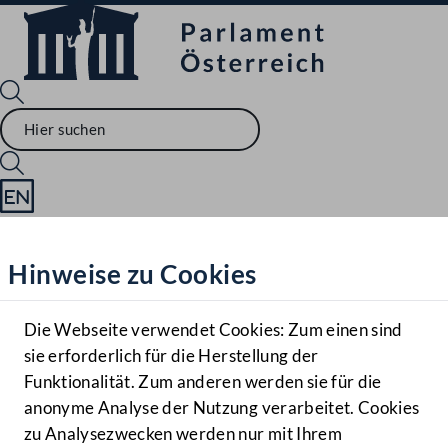
Sprache English
Mediathek
Hinweise zu Cookies
Hilfe
Benutzer
Die Webseite verwendet Cookies: Zum einen sind
Zielgruppe
sie erforderlich für die Herstellung der
Navigationsmenü öffnen
MENÜ
Funktionalität. Zum anderen werden sie für die
anonyme Analyse der Nutzung verarbeitet. Cookies
zu Analysezwecken werden nur mit Ihrem
Sprache En
Mediathek