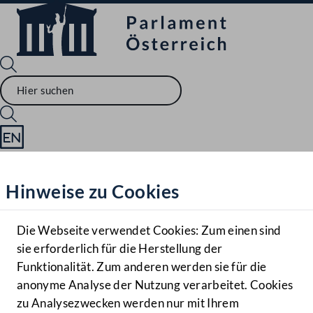
Sprache English
Mediathek
Hinweise zu Cookies
Hilfe
Benutzer
Die Webseite verwendet Cookies: Zum einen sind
Zielgruppe
sie erforderlich für die Herstellung der
Navigationsmenü öffnen
MENÜ
Funktionalität. Zum anderen werden sie für die
anonyme Analyse der Nutzung verarbeitet. Cookies
zu Analysezwecken werden nur mit Ihrem
Sprache En
Mediathek