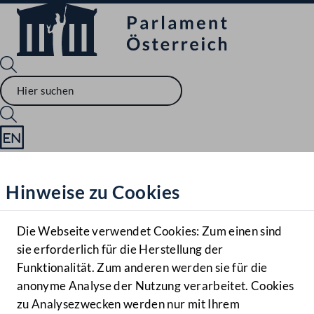
Sprache English
Mediathek
Hinweise zu Cookies
Hilfe
Benutzer
Die Webseite verwendet Cookies: Zum einen sind
Zielgruppe
sie erforderlich für die Herstellung der
Navigationsmenü öffnen
MENÜ
Funktionalität. Zum anderen werden sie für die
anonyme Analyse der Nutzung verarbeitet. Cookies
zu Analysezwecken werden nur mit Ihrem
Sprache En
Mediathek