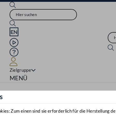
Sprache English
Mediathek
Hilfe
Benutzer
Zielgruppe
Navigationsmenü öffnen
MENÜ
s
es: Zum einen sind sie erforderlich für die Herstellung de