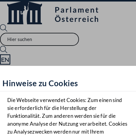
Sprache English
Mediathek
Hinweise zu Cookies
Hilfe
Benutzer
Die Webseite verwendet Cookies: Zum einen sind
Zielgruppe
sie erforderlich für die Herstellung der
Navigationsmenü öffnen
MENÜ
Funktionalität. Zum anderen werden sie für die
anonyme Analyse der Nutzung verarbeitet. Cookies
zu Analysezwecken werden nur mit Ihrem
Sprache En
Mediathek