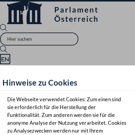
Sprache English
Mediathek
Hinweise zu Cookies
Hilfe
Benutzer
Die Webseite verwendet Cookies: Zum einen sind
Zielgruppe
sie erforderlich für die Herstellung der
Navigationsmenü öffnen
MENÜ
Funktionalität. Zum anderen werden sie für die
anonyme Analyse der Nutzung verarbeitet. Cookies
zu Analysezwecken werden nur mit Ihrem
Sprache En
Mediathek