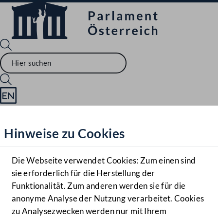
Sprache English
Mediathek
Hinweise zu Cookies
Hilfe
Benutzer
Die Webseite verwendet Cookies: Zum einen sind
Zielgruppe
sie erforderlich für die Herstellung der
Navigationsmenü öffnen
MENÜ
Funktionalität. Zum anderen werden sie für die
anonyme Analyse der Nutzung verarbeitet. Cookies
zu Analysezwecken werden nur mit Ihrem
Sprache En
Mediathek