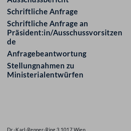
Schriftliche Anfrage
Schriftliche Anfrage an
Präsident:in/Ausschussvorsitzen
de
Anfragebeantwortung
Stellungnahmen zu
Ministerialentwürfen
Kontakt
Dr.-Karl-Renner-Ring 3 1017 Wien