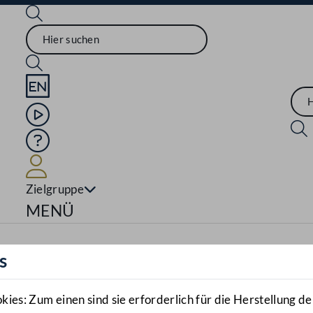
Sprache English
Mediathek
Hilfe
Benutzer
Zielgruppe
Navigationsmenü öffnen
MENÜ
s
es: Zum einen sind sie erforderlich für die Herstellung de