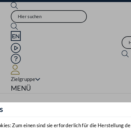
Sprache English
Mediathek
Hilfe
Benutzer
Zielgruppe
Navigationsmenü öffnen
MENÜ
s
es: Zum einen sind sie erforderlich für die Herstellung de