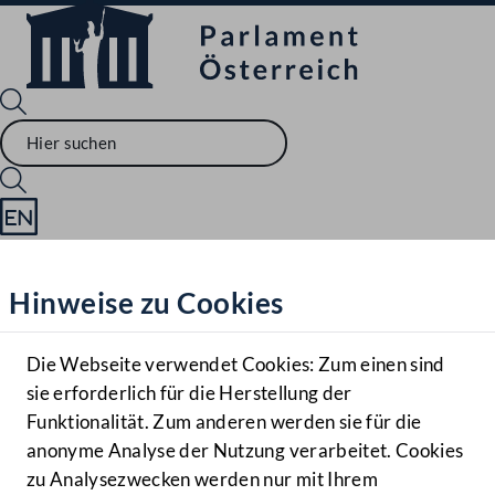
Sprache English
Mediathek
Hinweise zu Cookies
Hilfe
Benutzer
Die Webseite verwendet Cookies: Zum einen sind
Zielgruppe
sie erforderlich für die Herstellung der
Navigationsmenü öffnen
MENÜ
Funktionalität. Zum anderen werden sie für die
anonyme Analyse der Nutzung verarbeitet. Cookies
zu Analysezwecken werden nur mit Ihrem
Sprache En
Mediathek