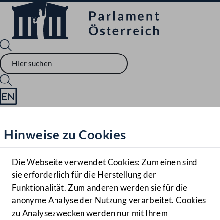
Sprache English
Mediathek
Hinweise zu Cookies
Hilfe
Benutzer
Die Webseite verwendet Cookies: Zum einen sind
Zielgruppe
sie erforderlich für die Herstellung der
Navigationsmenü öffnen
MENÜ
Funktionalität. Zum anderen werden sie für die
anonyme Analyse der Nutzung verarbeitet. Cookies
zu Analysezwecken werden nur mit Ihrem
Sprache En
Mediathek