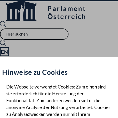
Sprache English
Mediathek
Hinweise zu Cookies
Hilfe
Benutzer
Die Webseite verwendet Cookies: Zum einen sind
Zielgruppe
sie erforderlich für die Herstellung der
Navigationsmenü öffnen
MENÜ
Funktionalität. Zum anderen werden sie für die
anonyme Analyse der Nutzung verarbeitet. Cookies
zu Analysezwecken werden nur mit Ihrem
Sprache En
Mediathek