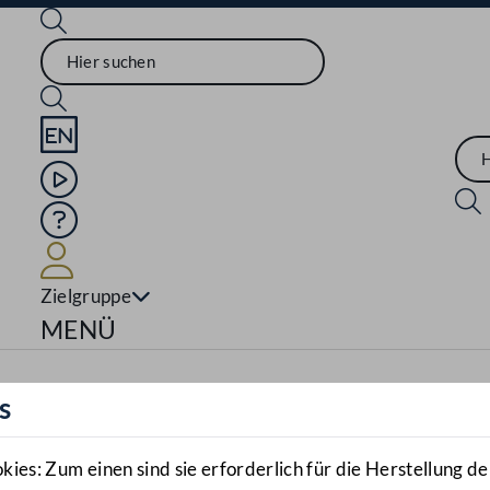
Sprache English
Mediathek
Hilfe
Benutzer
Zielgruppe
Navigationsmenü öffnen
MENÜ
s
es: Zum einen sind sie erforderlich für die Herstellung de