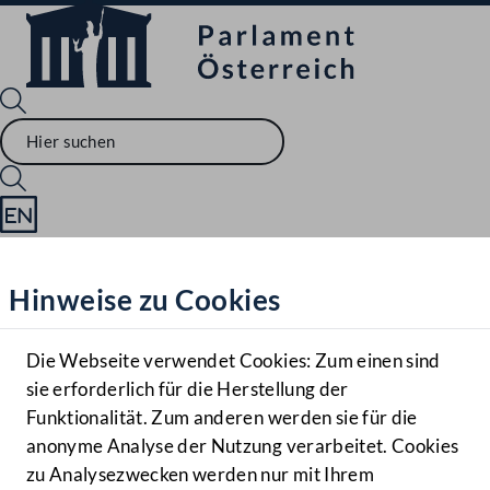
Sprache English
Mediathek
Hinweise zu Cookies
Hilfe
Benutzer
Die Webseite verwendet Cookies: Zum einen sind
Zielgruppe
sie erforderlich für die Herstellung der
Navigationsmenü öffnen
MENÜ
Funktionalität. Zum anderen werden sie für die
anonyme Analyse der Nutzung verarbeitet. Cookies
zu Analysezwecken werden nur mit Ihrem
Sprache En
Mediathek