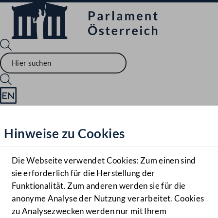
Sprache English
Mediathek
Hinweise zu Cookies
Hilfe
Benutzer
Die Webseite verwendet Cookies: Zum einen sind
Zielgruppe
sie erforderlich für die Herstellung der
Navigationsmenü öffnen
MENÜ
Funktionalität. Zum anderen werden sie für die
anonyme Analyse der Nutzung verarbeitet. Cookies
zu Analysezwecken werden nur mit Ihrem
Sprache En
Mediathek