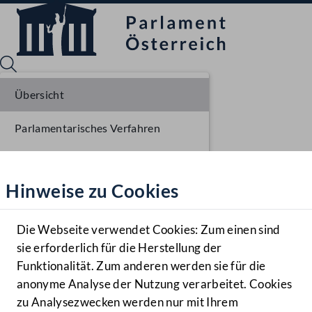
Übersicht
Parlamentarisches Verfahren
Sprache English
Mediathek
Einlangen NR
Hinweise zu Cookies
Hilfe
Ausschussberatungen NR
Benutzer
Plenarberatungen NR
Die Webseite verwendet Cookies: Zum einen sind
Zielgruppe
sie erforderlich für die Herstellung der
Navigationsmenü öffnen
MENÜ
Funktionalität. Zum anderen werden sie für die
anonyme Analyse der Nutzung verarbeitet. Cookies
zu Analysezwecken werden nur mit Ihrem
Sprache En
Mediathek