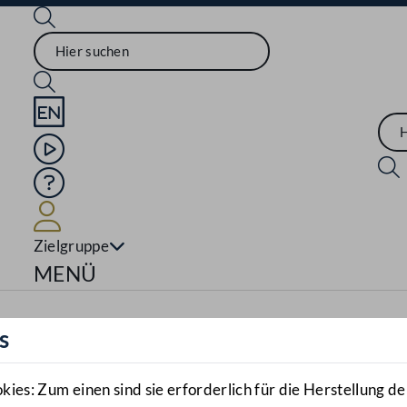
Sprache English
Mediathek
Hilfe
Benutzer
Zielgruppe
Navigationsmenü öffnen
MENÜ
s
es: Zum einen sind sie erforderlich für die Herstellung de