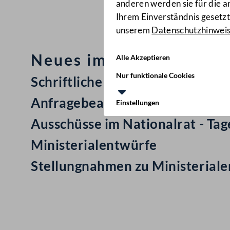
anderen werden sie für die 
Ihrem Einverständnis gesetzt.
unserem
Datenschutzhinwei
Neues im Nationalrat: M
Alle Akzeptieren
Nur funktionale Cookies
Schriftliche Anfrage
Anfragebeantwortung
Einstellungen
Ausschüsse im Nationalrat - Ta
Ministerialentwürfe
Stellungnahmen zu Ministerial
Kontakt