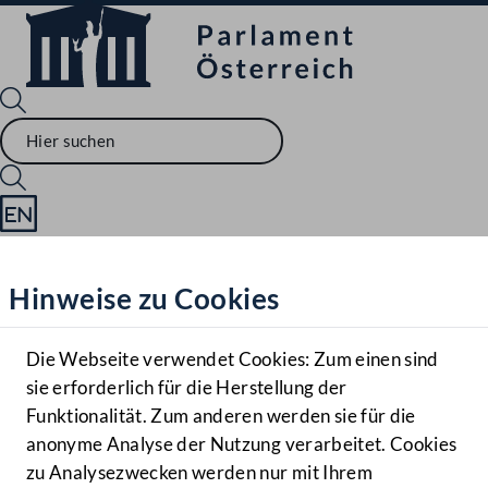
Sprache English
Mediathek
Hinweise zu Cookies
Hilfe
Benutzer
Die Webseite verwendet Cookies: Zum einen sind
Zielgruppe
sie erforderlich für die Herstellung der
Navigationsmenü öffnen
MENÜ
Funktionalität. Zum anderen werden sie für die
anonyme Analyse der Nutzung verarbeitet. Cookies
zu Analysezwecken werden nur mit Ihrem
Sprache En
Mediathek