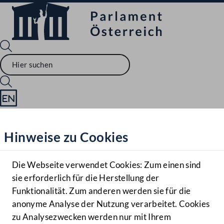
Sprache English
Mediathek
Hinweise zu Cookies
Hilfe
Benutzer
Die Webseite verwendet Cookies: Zum einen sind
Zielgruppe
sie erforderlich für die Herstellung der
Navigationsmenü öffnen
MENÜ
Funktionalität. Zum anderen werden sie für die
anonyme Analyse der Nutzung verarbeitet. Cookies
zu Analysezwecken werden nur mit Ihrem
Sprache En
Mediathek