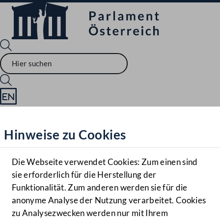
Sprache English
Mediathek
Hinweise zu Cookies
Hilfe
Benutzer
Die Webseite verwendet Cookies: Zum einen sind
Zielgruppe
sie erforderlich für die Herstellung der
Navigationsmenü öffnen
MENÜ
Funktionalität. Zum anderen werden sie für die
anonyme Analyse der Nutzung verarbeitet. Cookies
zu Analysezwecken werden nur mit Ihrem
Sprache En
Mediathek