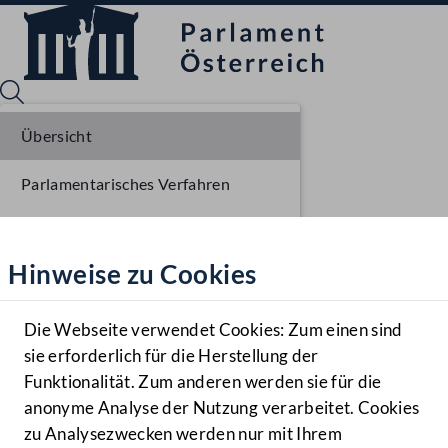
Übersicht
Parlamentarisches Verfahren
Sprache English
Mediathek
Einlangen NR
Hinweise zu Cookies
Hilfe
Ausschussberatungen NR
Benutzer
Die Webseite verwendet Cookies: Zum einen sind
Zielgruppe
sie erforderlich für die Herstellung der
Navigationsmenü öffnen
MENÜ
Funktionalität. Zum anderen werden sie für die
anonyme Analyse der Nutzung verarbeitet. Cookies
zu Analysezwecken werden nur mit Ihrem
Sprache En
Mediathek