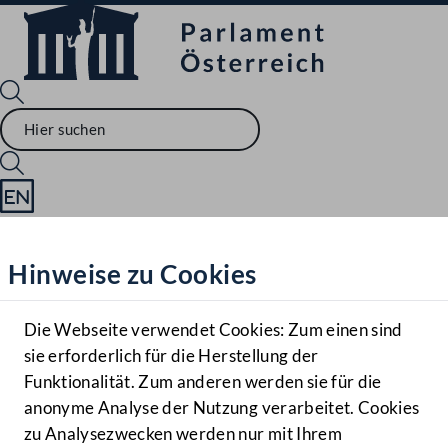
Sprache English
Mediathek
Hinweise zu Cookies
Hilfe
Benutzer
Die Webseite verwendet Cookies: Zum einen sind
Zielgruppe
sie erforderlich für die Herstellung der
Navigationsmenü öffnen
MENÜ
Funktionalität. Zum anderen werden sie für die
anonyme Analyse der Nutzung verarbeitet. Cookies
zu Analysezwecken werden nur mit Ihrem
Sprache En
Mediathek