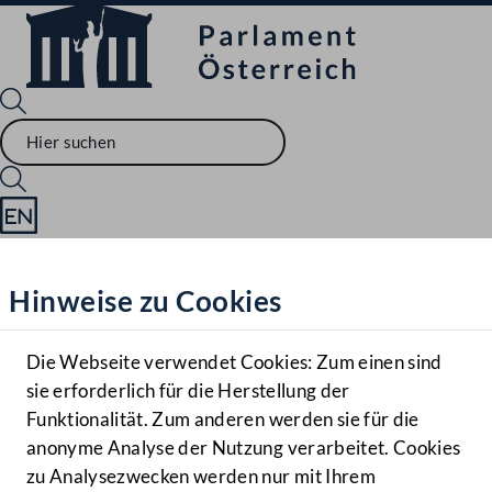
Sprache English
Mediathek
Hinweise zu Cookies
Hilfe
Benutzer
Die Webseite verwendet Cookies: Zum einen sind
Zielgruppe
sie erforderlich für die Herstellung der
Navigationsmenü öffnen
MENÜ
Funktionalität. Zum anderen werden sie für die
anonyme Analyse der Nutzung verarbeitet. Cookies
zu Analysezwecken werden nur mit Ihrem
Sprache En
Mediathek