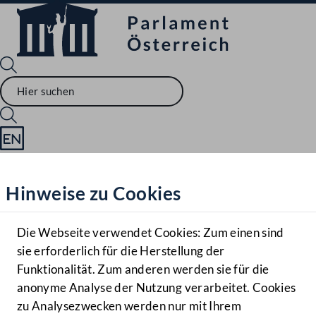
Sprache English
Mediathek
Hinweise zu Cookies
Hilfe
Benutzer
Die Webseite verwendet Cookies: Zum einen sind
Zielgruppe
sie erforderlich für die Herstellung der
Navigationsmenü öffnen
MENÜ
Funktionalität. Zum anderen werden sie für die
anonyme Analyse der Nutzung verarbeitet. Cookies
zu Analysezwecken werden nur mit Ihrem
Sprache En
Mediathek