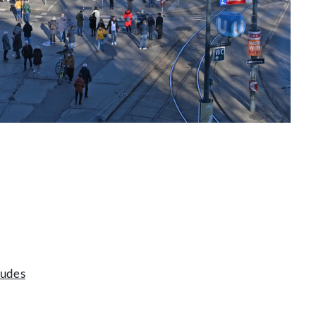
äudes