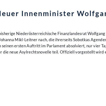
euer Innenminister Wolfga
 bisherige Niederösterreichische Finanzlandesrat Wolfgan
t Johanna Mikl-Leitner nach, die ihrerseits Sobotkas Agend
seinen ersten Auftritt im Parlament absolviert, nur vier T
ie neue Asylrechtsnovelle teil. Offiziell vorgestellt wird