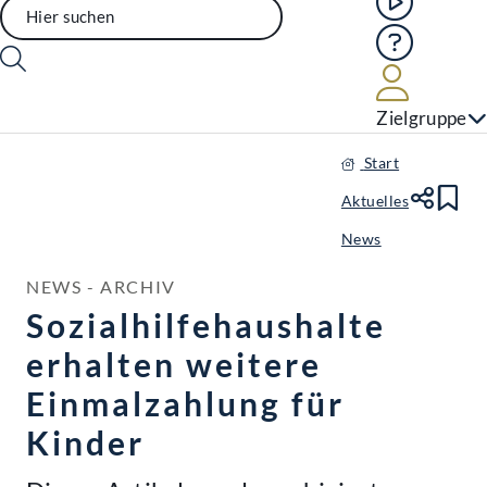
Hilfe
Benutze
Zielgruppe
Start
Aktuelles
Te
Le
News
NEWS - ARCHIV
Sozialhilfehaushalte
erhalten weitere
Einmalzahlung für
Kinder