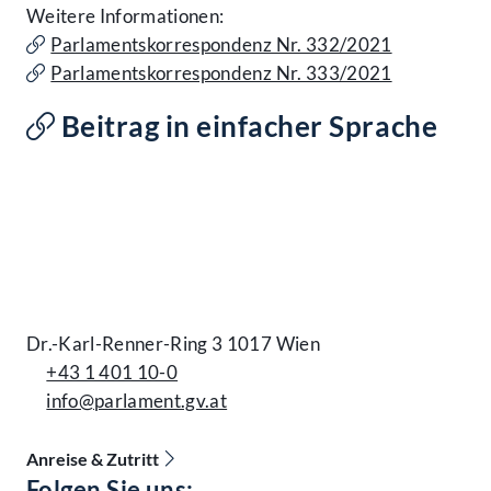
Weitere Informationen:
Parlamentskorrespondenz Nr. 332/2021
Parlamentskorrespondenz Nr. 333/2021
Beitrag in einfacher Sprache
Kontakt
Dr.-Karl-Renner-Ring 3 1017 Wien
+43 1 401 10-0
info@parlament.gv.at
Anreise & Zutritt
Accessibility Menu anzeigen
Folgen Sie uns: