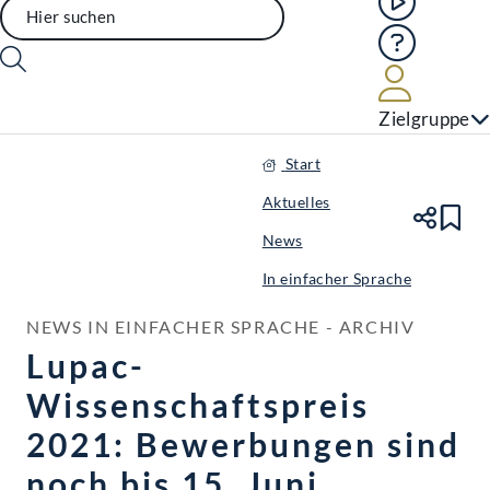
Hilfe
Benutze
Zielgruppe
Start
Aktuelles
Te
Le
News
In einfacher Sprache
NEWS IN EINFACHER SPRACHE - ARCHIV
Lupac-
Wissenschaftspreis
2021: Bewerbungen sind
noch bis 15. Juni