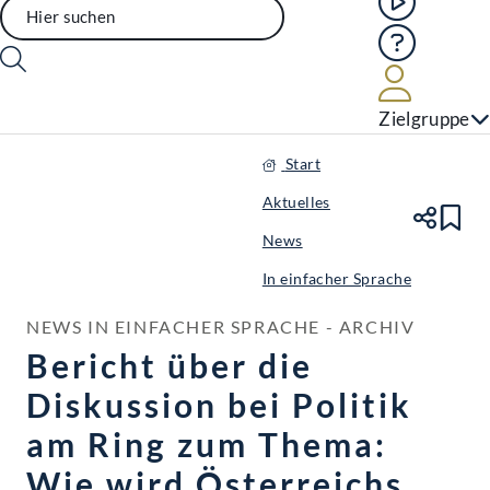
Hilfe
Benutze
Zielgruppe
Start
Aktuelles
Te
Le
News
In einfacher Sprache
NEWS IN EINFACHER SPRACHE - ARCHIV
Bericht über die
Diskussion bei Politik
am Ring zum Thema:
Wie wird Österreichs