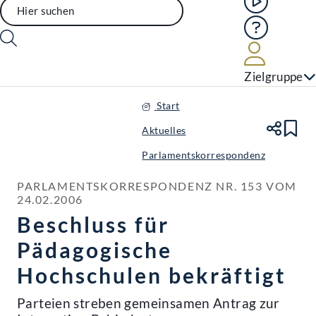
Hilfe
Benutze
Zielgruppe
Start
Aktuelles
Te
Le
Parlamentskorrespondenz
PARLAMENTSKORRESPONDENZ NR. 153 VOM 
24.02.2006
Beschluss für
Pädagogische
Hochschulen bekräftigt
Parteien streben gemeinsamen Antrag zur