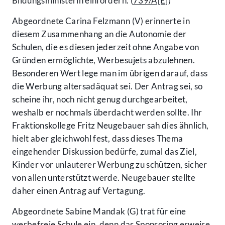
Bildungsministerin einfordern. (
739/A[E]
)
Abgeordnete Carina Felzmann (V) erinnerte in
diesem Zusammenhang an die Autonomie der
Schulen, die es diesen jederzeit ohne Angabe von
Gründen ermöglichte, Werbesujets abzulehnen.
Besonderen Wert lege man im übrigen darauf, dass
die Werbung altersadäquat sei. Der Antrag sei, so
scheine ihr, noch nicht genug durchgearbeitet,
weshalb er nochmals überdacht werden sollte. Ihr
Fraktionskollege Fritz Neugebauer sah dies ähnlich,
hielt aber gleichwohl fest, dass dieses Thema
eingehender Diskussion bedürfe, zumal das Ziel,
Kinder vor unlauterer Werbung zu schützen, sicher
von allen unterstützt werde. Neugebauer stellte
daher einen Antrag auf Vertagung.
Abgeordnete Sabine Mandak (G) trat für eine
werbefreie Schule ein, denn das Sponsoring erweise