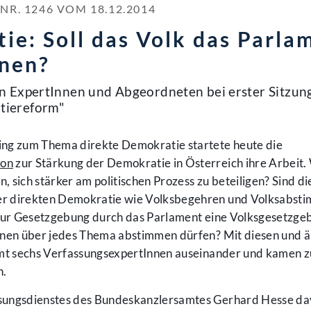
. 1246 VOM 18.12.2014
ie: Soll das Volk das Parla
nen?
 ExpertInnen und Abgeordneten bei erster Sitzun
tiereform"
ing zum Thema direkte Demokratie startete heute die
ion
zur Stärkung der Demokratie in Österreich ihre Arbeit.
sich stärker am politischen Prozess zu beteiligen? Sind die
er direkten Demokratie wie Volksbegehren und Volksabs
el zur Gesetzgebung durch das Parlament eine Volksgesetzg
nnen über jedes Thema abstimmen dürfen? Mit diesen und ä
amt sechs VerfassungsexpertInnen auseinander und kamen z
n.
sungsdienstes des Bundeskanzlersamtes Gerhard Hesse da