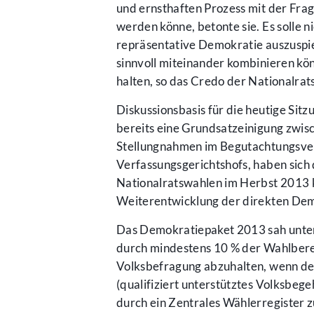
und ernsthaften Prozess mit der Frag
werden könne, betonte sie. Es solle
repräsentative Demokratie auszuspi
sinnvoll miteinander kombinieren kö
halten, so das Credo der Nationalrat
Diskussionsbasis für die heutige Sit
bereits eine Grundsatzeinigung zwis
Stellungnahmen im Begutachtungsver
Verfassungsgerichtshofs, haben sich d
Nationalratswahlen im Herbst 2013 k
Weiterentwicklung der direkten Demo
Das Demokratiepaket 2013 sah unter
durch mindestens 10 % der Wahlbere
Volksbefragung abzuhalten, wenn d
(qualifiziert unterstütztes Volksbeg
durch ein Zentrales Wählerregister 