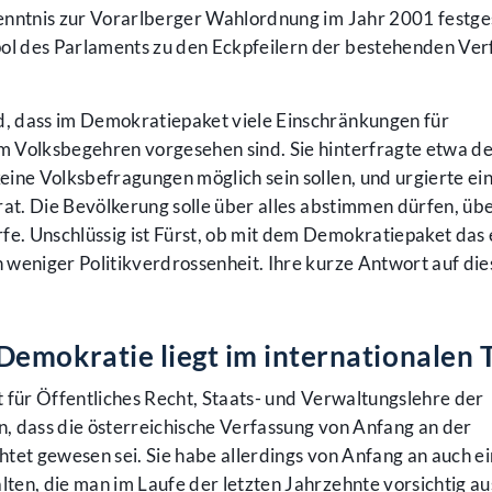
enntnis zur Vorarlberger Wahlordnung im Jahr 2001 festges
l des Parlaments zu den Eckpfeilern der bestehenden Ver
, dass im Demokratiepaket viele Einschränkungen für
 Volksbegehren vorgesehen sind. Sie hinterfragte etwa d
ine Volksbefragungen möglich sein sollen, und urgierte ei
rat. Die Bevölkerung solle über alles abstimmen dürfen, üb
fe. Unschlüssig ist Fürst, ob mit dem Demokratiepaket das 
weniger Politikverdrossenheit. Ihre kurze Antwort auf die
emokratie liegt im internationalen 
 für Öffentliches Recht, Staats- und Verwaltungslehre der
in, dass die österreichische Verfassung von Anfang an der
tet gewesen sei. Sie habe allerdings von Anfang an auch e
ten, die man im Laufe der letzten Jahrzehnte vorsichtig a