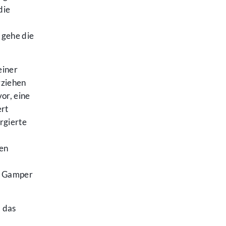
die
 gehe die
einer
rziehen
or, eine
ert
rgierte
men
lt Gamper
 das