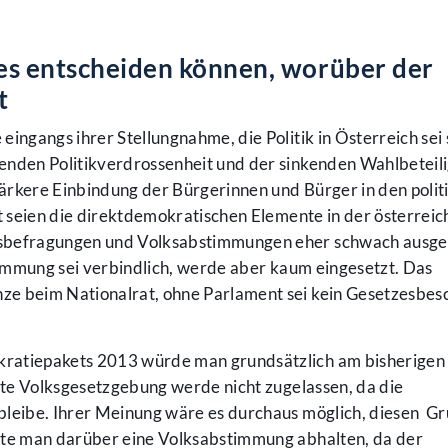
lles entscheiden können, worüber der
t
ingangs ihrer Stellungnahme, die Politik in Österreich sei 
enden Politikverdrossenheit und der sinkenden Wahlbeteil
ärkere Einbindung der Bürgerinnen und Bürger in den polit
it seien die direktdemokratischen Elemente in der österreic
ksbefragungen und Volksabstimmungen eher schwach ausge
stimmung sei verbindlich, werde aber kaum eingesetzt. Das
e beim Nationalrat, ohne Parlament sei kein Gesetzesbes
ratiepakets 2013 würde man grundsätzlich am bisherigen
 echte Volksgesetzgebung werde nicht zugelassen, da die
bleibe. Ihrer Meinung wäre es durchaus möglich, diesen G
ste man darüber eine Volksabstimmung abhalten, da der