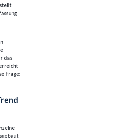
tellt
fassung
en
ne
er das
erreicht
se Frage:
Trend
inzelne
usgebaut