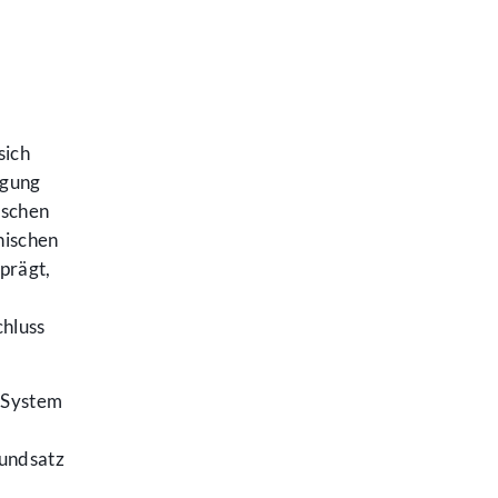
sich
igung
ischen
hischen
prägt,
chluss
 System
rundsatz