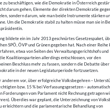
e zu beschäftigen, wie die Demokratie in Österreich gestär
 nicht darum gehen, Elemente der direkten Demokratie gege
elen, sondern darum, wie man beide Instrumente stärken u
nne. Um die Demokratie stabil zu halten müsse man sie in 
spräsidentin.
zung bildete ein im Jahr 2013 geschnürtes Gesetzespaket, üb
chen SPÖ, ÖVP und Grünen gegeben hat. Nach einer Reihe k
fahren, etwa von Seiten des Verwaltungsgerichtshofs und
ie Koalitionsparteien allerdings entschlossen, vor den
einen Beschluss mehr zu fassen, sondern die Debatte über
kratie in der neuen Legislaturperiode fortzusetzen.
 anderem vor, über erfolgreiche Volksbegehren – Unterst
chtigten bzw. 15 % bei Verfassungsgesetzen – automatisch
en Forderungen vom Parlament nicht Rechnung getragen w
ehren). Überdies war geplant, die Unterzeichnung von Volk
zu erleichtern und die parlamentarische Behandlung von