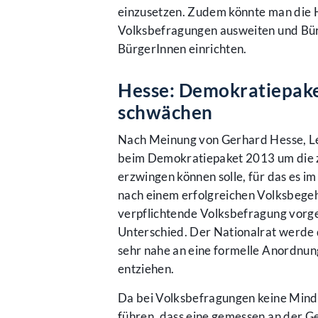
einzusetzen. Zudem könnte man die 
Volksbefragungen ausweiten und Bü
BürgerInnen einrichten.
Hesse: Demokratiepake
schwächen
Nach Meinung von Gerhard Hesse, Le
beim Demokratiepaket 2013 um die z
erzwingen können solle, für das es i
nach einem erfolgreichen Volksbegeh
verpflichtende Volksbefragung vorge
Unterschied. Der Nationalrat werde 
sehr nahe an eine formelle Anordnu
entziehen.
Da bei Volksbefragungen keine Minde
führen, dass eine gemessen an der G