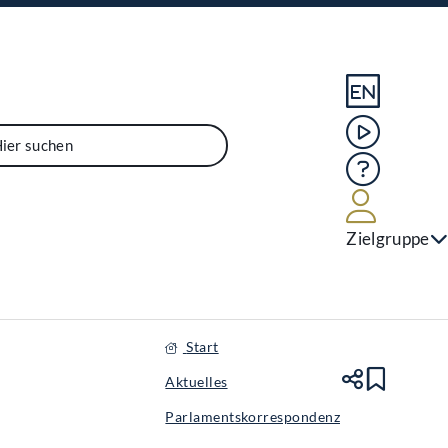
Sprache En
Mediathek
Hilfe
Benutze
Zielgruppe
Start
Aktuelles
Teile
Lesez
Parlamentskorrespondenz