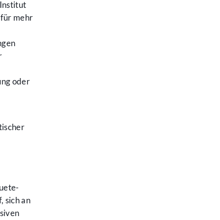
nstitut
 für mehr
ungen
r
ung oder
tischer
uete-
 sich an
nsiven