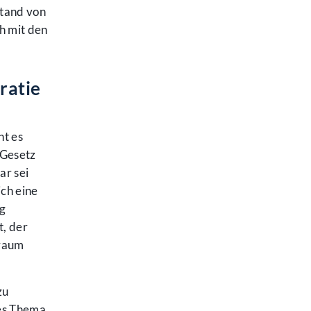
stand von
h mit den
ratie
ht es
 Gesetz
ar sei
ch eine
ig
t, der
lraum
zu
tes Thema