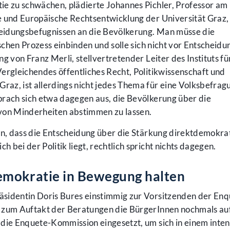
e zu schwächen, plädierte Johannes Pichler, Professor am I
e und Europäische Rechtsentwicklung der Universität Graz,
eidungsbefugnissen an die Bevölkerung. Man müsse die
ischen Prozess einbinden und solle sich nicht vor Entscheid
g von Franz Merli, stellvertretender Leiter des Instituts fü
ergleichendes öffentliches Recht, Politikwissenschaft und
Graz, ist allerdings nicht jedes Thema für eine Volksbefrag
prach sich etwa dagegen aus, die Bevölkerung über die
von Minderheiten abstimmen zu lassen.
in, dass die Entscheidung über die Stärkung direktdemokra
h bei der Politik liegt, rechtlich spricht nichts dagegen.
emokratie in Bewegung halten
sidentin Doris Bures einstimmig zur Vorsitzenden der Enq
 zum Auftakt der Beratungen die BürgerInnen nochmals auf,
 die Enquete-Kommission eingesetzt, um sich in einem inte