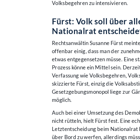
Volksbegehren zu intensivieren.
Fürst: Volk soll über a
Nationalrat entscheide
Rechtsanwältin Susanne Fürst meinte e
offenbar einig, dass man der zunehm
etwas entgegensetzen müsse. Eine st
Prozess könne ein Mittel sein. Derze
Verfassung wie Volksbegehren, Vol
skizzierte Fürst, einzig die Volksab
Gesetzgebungsmonopol liege zur Gänz
möglich.
Auch bei einer Umsetzung des Demok
nicht rütteln, hielt Fürst fest. Eine
Letztentscheidung beim Nationalrat 
über Bord zu werfen, allerdings müs