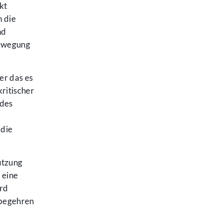
kt
n die
nd
Bewegung
er das es
ritischer
 des
 die
ützung
 eine
ird
sbegehren