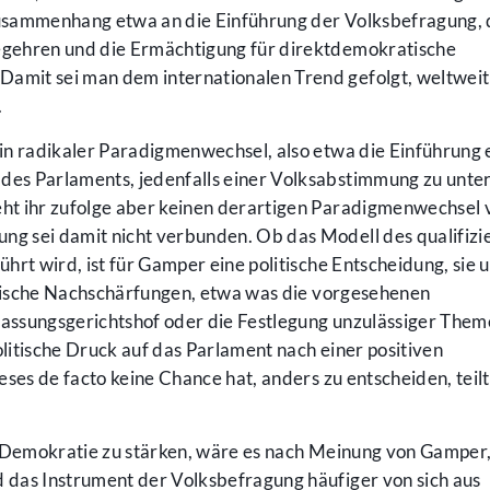
usammenhang etwa an die Einführung der Volksbefragung, 
gehren und die Ermächtigung für direktdemokratische
mit sei man dem internationalen Trend gefolgt, weltweit
.
in radikaler Paradigmenwechsel, also etwa die Einführung 
es Parlaments, jedenfalls einer Volksabstimmung zu unte
t ihr zufolge aber keinen derartigen Paradigmenwechsel v
 sei damit nicht verbunden. Ob das Modell des qualifizi
rt wird, ist für Gamper eine politische Entscheidung, sie u
istische Nachschärfungen, etwa was die vorgesehenen
assungsgerichtshof oder die Festlegung unzulässiger The
olitische Druck auf das Parlament nach einer positiven
eses de facto keine Chance hat, anders zu entscheiden, tei
e Demokratie zu stärken, wäre es nach Meinung von Gamper,
das Instrument der Volksbefragung häufiger von sich aus