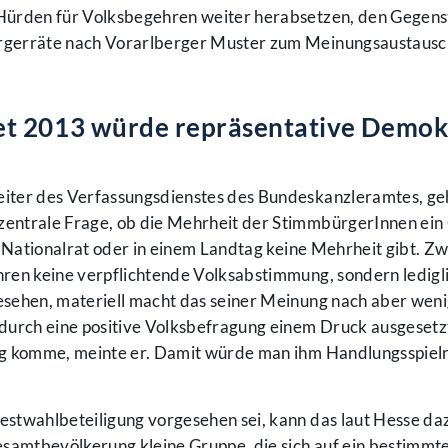
Hürden für Volksbegehren weiter herabsetzen, den Gegen
rgerräte nach Vorarlberger Muster zum Meinungsaustausc
t 2013 würde repräsentative Demok
iter des Verfassungsdienstes des Bundeskanzleramtes, ge
entrale Frage, ob die Mehrheit der StimmbürgerInnen ein
m Nationalrat oder in einem Landtag keine Mehrheit gibt. Zw
ren keine verpflichtende Volksabstimmung, sondern ledigli
sehen, materiell macht das seiner Meinung nach aber wen
durch eine positive Volksbefragung einem Druck ausgesetz
ng komme, meinte er. Damit würde man ihm Handlungsspie
stwahlbeteiligung vorgesehen sei, kann das laut Hesse da
esamtbevölkerung kleine Gruppe, die sich auf ein bestimm