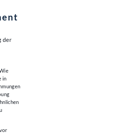
ment
g der
 Wie
 in
timmungen
ebung
hnlichen
u
vor