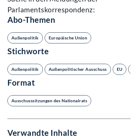
Parlamentskorrespondenz:
Abo-Themen
Außenpolitik
Europäische Union
Stichworte
Außenpolitik
Außenpolitischer Ausschuss
EU
Fl
Format
Ausschusssitzungen des Nationalrats
Verwandte Inhalte