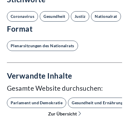
Coronavirus
Gesundheit
Justiz
Nationalrat
V
Format
Plenarsitzungen des Nationalrats
Verwandte Inhalte
Gesamte Website durchsuchen:
Parlament und Demokratie
Gesundheit und Ernährung
Zur Übersicht