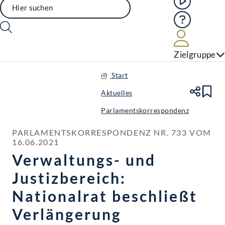
Hilfe
Benutze
Zielgruppe
Start
Aktuelles
Te
Le
Parlamentskorrespondenz
PARLAMENTSKORRESPONDENZ NR. 733 VOM 
16.06.2021
Verwaltungs- und
Justizbereich:
Nationalrat beschließt
Verlängerung