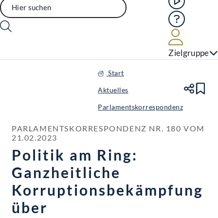
Hilfe
Benutze
Zielgruppe
Start
Aktuelles
Te
Le
Parlamentskorrespondenz
PARLAMENTSKORRESPONDENZ NR. 180 VOM 
21.02.2023
Politik am Ring:
Ganzheitliche
Korruptionsbekämpfung
über