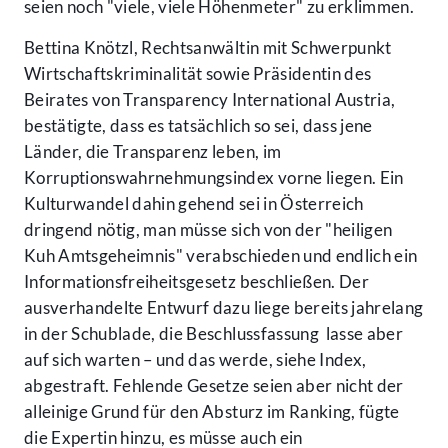
seien noch "viele, viele Höhenmeter" zu erklimmen.
Bettina Knötzl, Rechtsanwältin mit Schwerpunkt
Wirtschaftskriminalität sowie Präsidentin des
Beirates von Transparency International Austria,
bestätigte, dass es tatsächlich so sei, dass jene
Länder, die Transparenz leben, im
Korruptionswahrnehmungsindex vorne liegen. Ein
Kulturwandel dahin gehend sei in Österreich
dringend nötig, man müsse sich von der "heiligen
Kuh Amtsgeheimnis" verabschieden und endlich ein
Informationsfreiheitsgesetz beschließen. Der
ausverhandelte Entwurf dazu liege bereits jahrelang
in der Schublade, die Beschlussfassung lasse aber
auf sich warten – und das werde, siehe Index,
abgestraft. Fehlende Gesetze seien aber nicht der
alleinige Grund für den Absturz im Ranking, fügte
die Expertin hinzu, es müsse auch ein