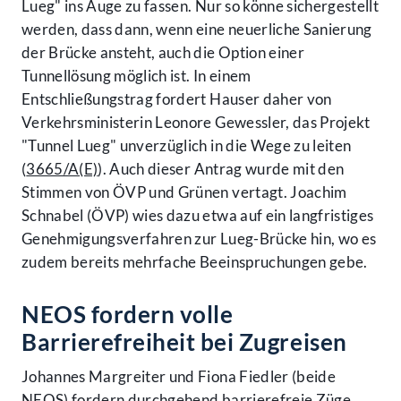
Lueg" ins Auge zu fassen. Nur so könne sichergestellt
werden, dass dann, wenn eine neuerliche Sanierung
der Brücke ansteht, auch die Option einer
Tunnellösung möglich ist. In einem
Entschließungstrag fordert Hauser daher von
Verkehrsministerin Leonore Gewessler, das Projekt
"Tunnel Lueg" unverzüglich in die Wege zu leiten
(
3665/A(E)
). Auch dieser Antrag wurde mit den
Stimmen von ÖVP und Grünen vertagt. Joachim
Schnabel (ÖVP) wies dazu etwa auf ein langfristiges
Genehmigungsverfahren zur Lueg-Brücke hin, wo es
zudem bereits mehrfache Beeinspruchungen gebe.
NEOS fordern volle
Barrierefreiheit bei Zugreisen
Johannes Margreiter und Fiona Fiedler (beide
NEOS) fordern durchgehend barrierefreie Züge