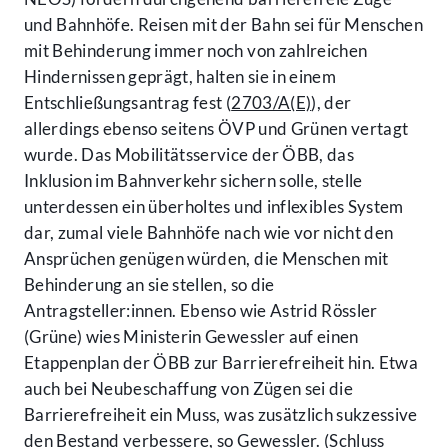
und Bahnhöfe. Reisen mit der Bahn sei für Menschen
mit Behinderung immer noch von zahlreichen
Hindernissen geprägt, halten sie in einem
Entschließungsantrag fest (
2703/A(E)
), der
allerdings ebenso seitens ÖVP und Grünen vertagt
wurde. Das Mobilitätsservice der ÖBB, das
Inklusion im Bahnverkehr sichern solle, stelle
unterdessen ein überholtes und inflexibles System
dar, zumal viele Bahnhöfe nach wie vor nicht den
Ansprüchen genügen würden, die Menschen mit
Behinderung an sie stellen, so die
Antragsteller:innen. Ebenso wie Astrid Rössler
(Grüne) wies Ministerin Gewessler auf einen
Etappenplan der ÖBB zur Barrierefreiheit hin. Etwa
auch bei Neubeschaffung von Zügen sei die
Barrierefreiheit ein Muss, was zusätzlich sukzessive
den Bestand verbessere, so Gewessler. (Schluss