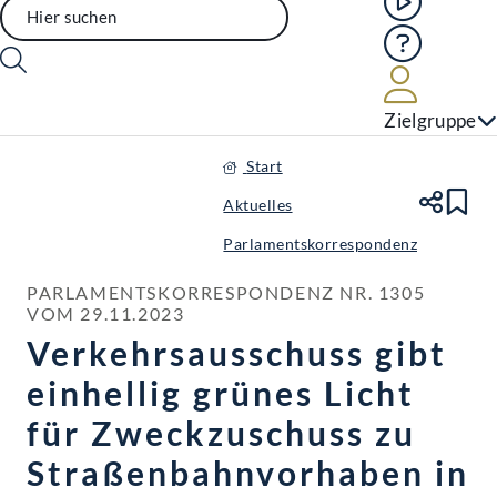
Hilfe
Benutze
Zielgruppe
Start
Aktuelles
Te
Le
Parlamentskorrespondenz
PARLAMENTSKORRESPONDENZ NR. 1305 
VOM 29.11.2023
Verkehrsausschuss gibt
einhellig grünes Licht
für Zweckzuschuss zu
Straßenbahnvorhaben in