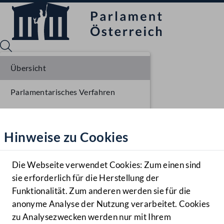
Übersicht
Parlamentarisches Verfahren
Sprache English
Mediathek
Einbringung NR
Hinweise zu Cookies
Hilfe
Ausschussberatungen NR
Benutzer
Die Webseite verwendet Cookies: Zum einen sind
Zielgruppe
sie erforderlich für die Herstellung der
Navigationsmenü öffnen
MENÜ
Funktionalität. Zum anderen werden sie für die
anonyme Analyse der Nutzung verarbeitet. Cookies
zu Analysezwecken werden nur mit Ihrem
Sprache En
Mediathek