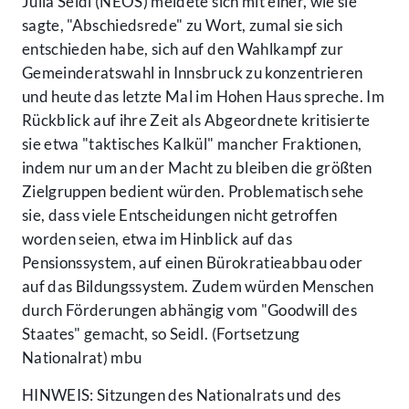
Julia Seidl (NEOS) meldete sich mit einer, wie sie
sagte, "Abschiedsrede" zu Wort, zumal sie sich
entschieden habe, sich auf den Wahlkampf zur
Gemeinderatswahl in Innsbruck zu konzentrieren
und heute das letzte Mal im Hohen Haus spreche. Im
Rückblick auf ihre Zeit als Abgeordnete kritisierte
sie etwa "taktisches Kalkül" mancher Fraktionen,
indem nur um an der Macht zu bleiben die größten
Zielgruppen bedient würden. Problematisch sehe
sie, dass viele Entscheidungen nicht getroffen
worden seien, etwa im Hinblick auf das
Pensionssystem, auf einen Bürokratieabbau oder
auf das Bildungssystem. Zudem würden Menschen
durch Förderungen abhängig vom "Goodwill des
Staates" gemacht, so Seidl. (Fortsetzung
Nationalrat) mbu
HINWEIS: Sitzungen des Nationalrats und des