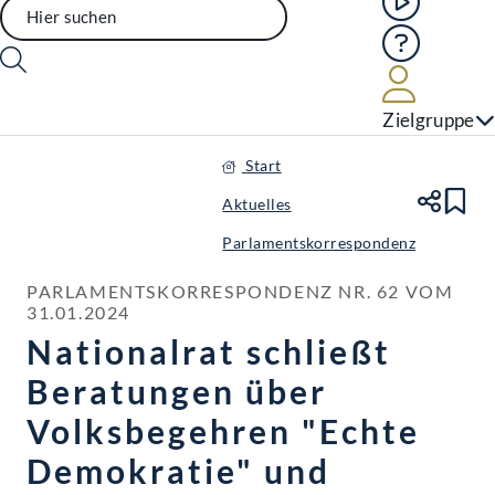
Hilfe
Benutze
Zielgruppe
Start
Aktuelles
Te
Le
Parlamentskorrespondenz
PARLAMENTSKORRESPONDENZ NR. 62 VOM 
31.01.2024
Nationalrat schließt
Beratungen über
Volksbegehren "Echte
Demokratie" und