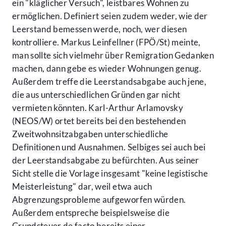
ein "kläglicher Versuch", leistbares Wohnen zu
ermöglichen. Definiert seien zudem weder, wie der
Leerstand bemessen werde, noch, wer diesen
kontrolliere. Markus Leinfellner (FPÖ/St) meinte,
man sollte sich vielmehr über Remigration Gedanken
machen, dann gebe es wieder Wohnungen genug.
Außerdem treffe die Leerstandsabgabe auch jene,
die aus unterschiedlichen Gründen gar nicht
vermieten könnten. Karl-Arthur Arlamovsky
(NEOS/W) ortet bereits bei den bestehenden
Zweitwohnsitzabgaben unterschiedliche
Definitionen und Ausnahmen. Selbiges sei auch bei
der Leerstandsabgabe zu befürchten. Aus seiner
Sicht stelle die Vorlage insgesamt "keine legistische
Meisterleistung" dar, weil etwa auch
Abgrenzungsprobleme aufgeworfen würden.
Außerdem entspreche beispielsweise die
Grundsteuer de facto bereits einer