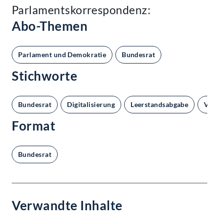
Parlamentskorrespondenz:
Abo-Themen
Parlament und Demokratie
Bundesrat
Stichworte
Bundesrat
Digitalisierung
Leerstandsabgabe
Verf
Format
Bundesrat
Verwandte Inhalte