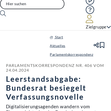
Hilfe
Benutze
Zielgruppe
Start
Aktuelles
Te
Le
Parlamentskorrespondenz
PARLAMENTSKORRESPONDENZ NR. 406 VOM 
24.04.2024
Leerstandsabgabe:
Bundesrat besiegelt
Verfassungsnovelle
Digitalisierungsagenden wandern vom