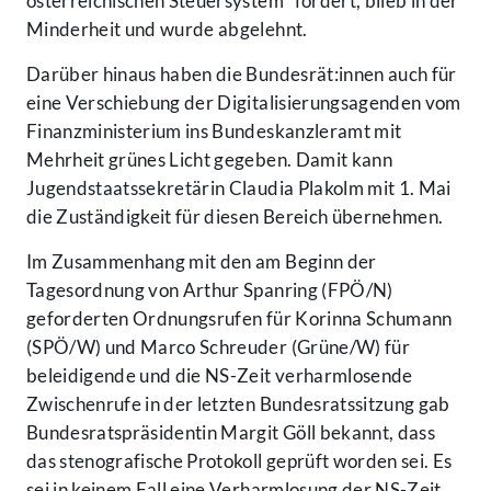
österreichischen Steuersystem" fordert, blieb in der
Minderheit und wurde abgelehnt.
Darüber hinaus haben die Bundesrät:innen auch für
eine Verschiebung der Digitalisierungsagenden vom
Finanzministerium ins Bundeskanzleramt mit
Mehrheit grünes Licht gegeben. Damit kann
Jugendstaatssekretärin Claudia Plakolm mit 1. Mai
die Zuständigkeit für diesen Bereich übernehmen.
Im Zusammenhang mit den am Beginn der
Tagesordnung von Arthur Spanring (FPÖ/N)
geforderten Ordnungsrufen für Korinna Schumann
(SPÖ/W) und Marco Schreuder (Grüne/W) für
beleidigende und die NS-Zeit verharmlosende
Zwischenrufe in der letzten Bundesratssitzung gab
Bundesratspräsidentin Margit Göll bekannt, dass
das stenografische Protokoll geprüft worden sei. Es
sei in keinem Fall eine Verharmlosung der NS-Zeit