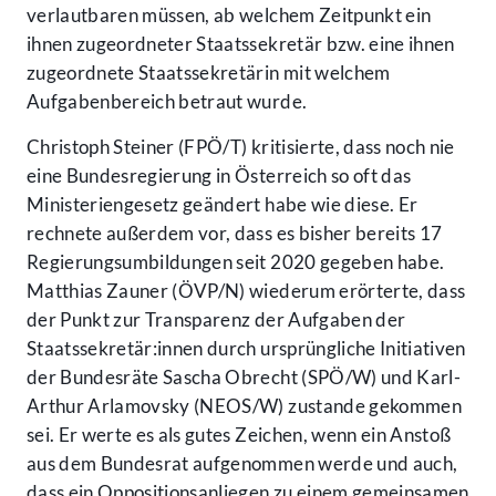
verlautbaren müssen, ab welchem Zeitpunkt ein
ihnen zugeordneter Staatssekretär bzw. eine ihnen
zugeordnete Staatssekretärin mit welchem
Aufgabenbereich betraut wurde.
Christoph Steiner (FPÖ/T) kritisierte, dass noch nie
eine Bundesregierung in Österreich so oft das
Ministeriengesetz geändert habe wie diese. Er
rechnete außerdem vor, dass es bisher bereits 17
Regierungsumbildungen seit 2020 gegeben habe.
Matthias Zauner (ÖVP/N) wiederum erörterte, dass
der Punkt zur Transparenz der Aufgaben der
Staatssekretär:innen durch ursprüngliche Initiativen
der Bundesräte Sascha Obrecht (SPÖ/W) und Karl-
Arthur Arlamovsky (NEOS/W) zustande gekommen
sei. Er werte es als gutes Zeichen, wenn ein Anstoß
aus dem Bundesrat aufgenommen werde und auch,
dass ein Oppositionsanliegen zu einem gemeinsamen