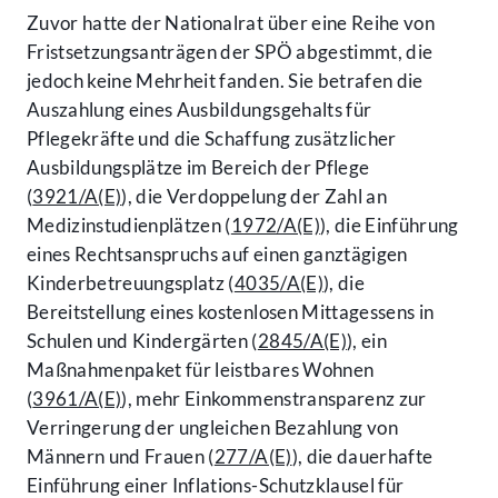
Zuvor hatte der Nationalrat über eine Reihe von
Fristsetzungsanträgen der SPÖ abgestimmt, die
jedoch keine Mehrheit fanden. Sie betrafen die
Auszahlung eines Ausbildungsgehalts für
Pflegekräfte und die Schaffung zusätzlicher
Ausbildungsplätze im Bereich der Pflege
(
3921/A(E)
), die Verdoppelung der Zahl an
Medizinstudienplätzen (
1972/A(E)
), die Einführung
eines Rechtsanspruchs auf einen ganztägigen
Kinderbetreuungsplatz (
4035/A(E)
), die
Bereitstellung eines kostenlosen Mittagessens in
Schulen und Kindergärten (
2845/A(E)
), ein
Maßnahmenpaket für leistbares Wohnen
(
3961/A(E)
), mehr Einkommenstransparenz zur
Verringerung der ungleichen Bezahlung von
Männern und Frauen (
277/A(E)
), die dauerhafte
Einführung einer Inflations-Schutzklausel für